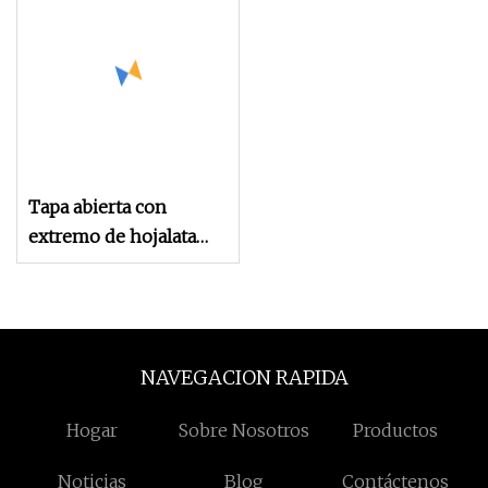
Tapa abierta con
extremo de hojalata
200# para tapas
normales de calidad
alimentaria de lata
NAVEGACION RAPIDA
Hogar
Sobre Nosotros
Productos
Noticias
Blog
Contáctenos