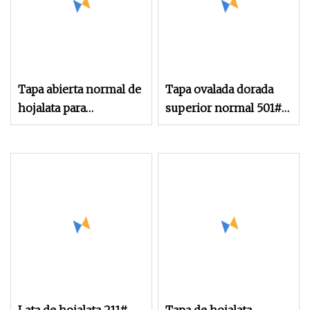
Tapa abierta normal de
Tapa ovalada dorada
hojalata para
superior normal 501#
bebidas/frutas/latas de
para lata de comida de
encuentro
sardina de 2 piezas