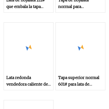
Lata de hojalata 211#
Tapa de hojalata
que embala la tapa
normal para
normal abierta fácil
leche/café/lata de
entera buena
alimentos saludables
Lata redonda
Tapa superior normal
vendedora caliente del
601# para lata de
metal de la categoría
sardinas de 2 piezas
alimenticia D305# con
la tapa abierta normal