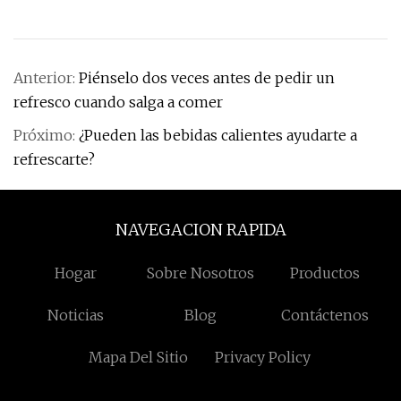
Anterior:
Piénselo dos veces antes de pedir un
refresco cuando salga a comer
Próximo:
¿Pueden las bebidas calientes ayudarte a
refrescarte?
NAVEGACION RAPIDA
Hogar
Sobre Nosotros
Productos
Noticias
Blog
Contáctenos
Mapa Del Sitio
Privacy Policy